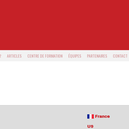
2
ARTICLES
CENTRE DE FORMATION
ÉQUIPES
PARTENAIRES
CONTACT
France
U9