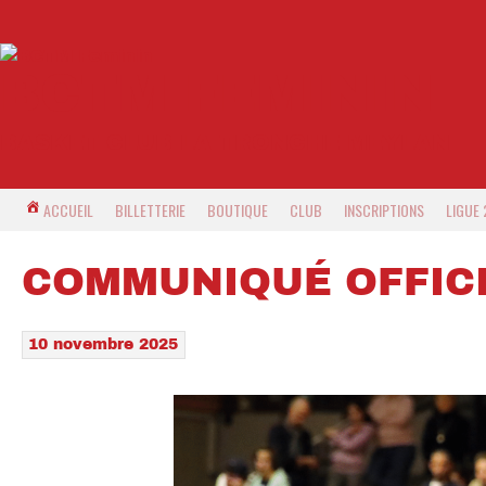
BCTM FEMININ
BASKET CLUB LA TRONCHE MEYLAN
ACCUEIL
BILLETTERIE
BOUTIQUE
CLUB
INSCRIPTIONS
LIGUE 
COMMUNIQUÉ OFFIC
10 novembre 2025